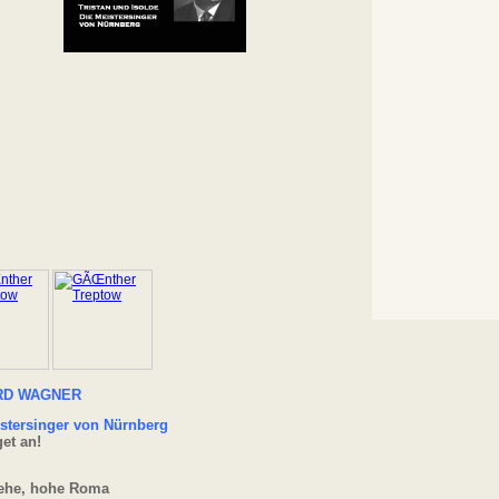
RD WAGNER
stersinger von Nürnberg
et an!
tehe, hohe Roma