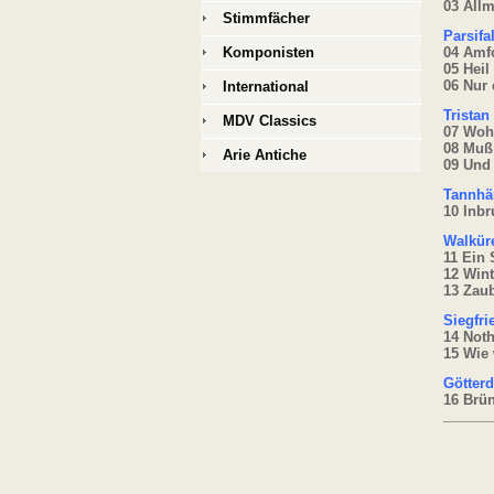
03 Allm
Stimmfächer
Parsifa
Komponisten
04 Amf
05 Heil
06 Nur 
International
Tristan
MDV Classics
07 Wohi
08 Muß 
Arie Antiche
09 Und 
Tannhä
10 Inbr
Walkür
11 Ein 
12 Win
13 Zaub
Siegfri
14 Not
15 Wie 
Götter
16 Brün