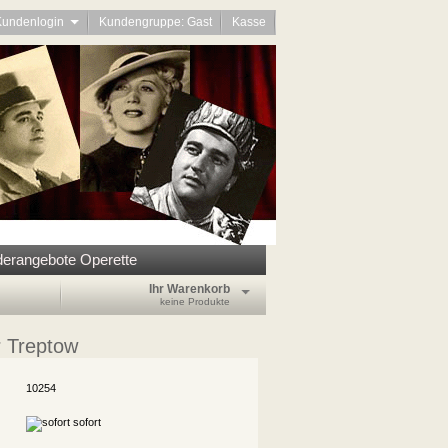
Kundenlogin
Kundengruppe: Gast
Kasse
erangebote Operette
Ihr Warenkorb
keine Produkte
 Treptow
10254
sofort