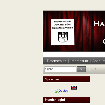
Datenschutz
Impressum
Ãber un
Go
Startse
Sprachen
Kundenlogin!