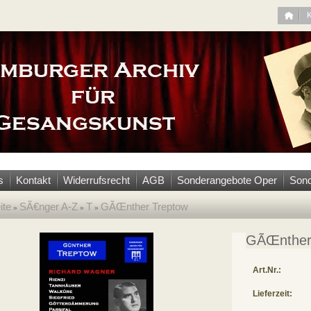
s
Kontakt
Widerrufsrecht
AGB
Sonderangebote Oper
Sond
ite
SÃ€nger A-Z
T
GÃŒnther Treptow
»
»
»
GÃŒnther
Art.Nr.:
Lieferzeit: