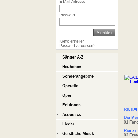
E-Mail-Adresse
Passwort
Anmelden
Konto erstellen
Passwort vergessen?
Sänger A-Z
Neuheiten
Sonderangebote
Operette
Oper
Editionen
RICHA
Acoustics
Die Mei
01 Fang
Lieder
Rienzi
Geistliche Musik
02 Ers