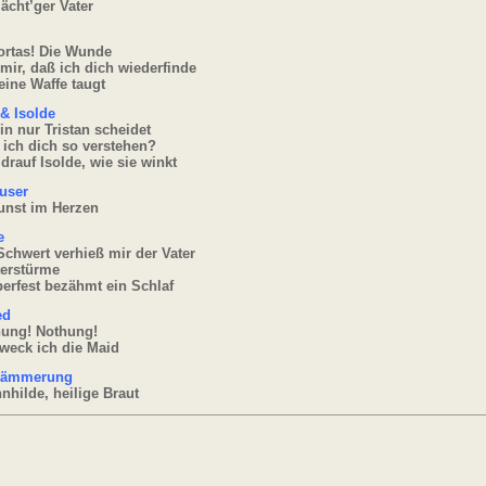
ächt’ger Vater
l
ortas! Die Wunde
 mir, daß ich dich wiederfinde
eine Waffe taugt
 & Isolde
n nur Tristan scheidet
ich dich so verstehen?
drauf Isolde, wie sie winkt
user
unst im Herzen
e
Schwert verhieß mir der Vater
terstürme
erfest bezähmt ein Schlaf
ed
hung! Nothung!
weck ich die Maid
dämmerung
nhilde, heilige Braut