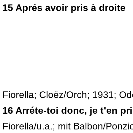
15
Aprés avoir pris à droite
Fiorella; Cloëz/Orch; 1931;
Ode
16
Arréte-toi donc, je t’en pr
Fiorella/u.a.; mit Balbon/Pon