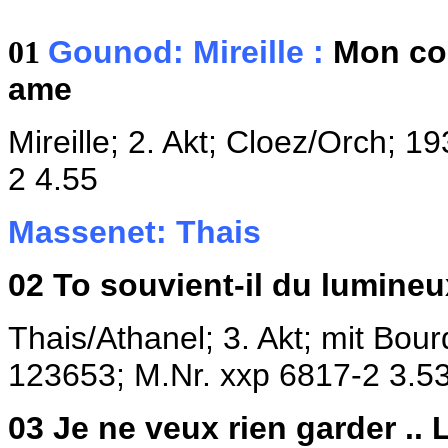
Gounod: Mireille :
Mon co
01
ame
Mireille; 2. Akt; Cloez/Orch; 19
2 4.55
Massenet: Thais
02
To souvient-il du lumineu
Thais/Athanel; 3. Akt; mit Bou
123653;
M.Nr. xxp 6817-2 3.5
03
Je ne veux rien garder ..
L