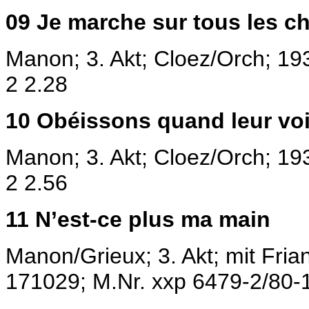
09
Je marche sur tous
les c
Manon; 3. Akt; Cloez/Orch; 19
2 2.28
10
Obéissons quand leur
vo
Manon; 3. Akt; Cloez/Orch; 19
2 2.56
11
N’est-ce plus ma main
Manon/Grieux; 3. Akt; mit Fria
171029;
M.Nr. xxp 6479-2/80-