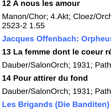
12
A nous les amour
Manon/Chor; 4.Akt; Cloez/Orc
2523-2 1.55
Jacques Offenbach:
Orpheus
13
La femme dont le coeur r
Dauber/SalonOrch; 1931; Pat
14
Pour attirer du fond
Dauber/SalonOrch; 1931; Pat
Les Brigands
(Die Banditen)