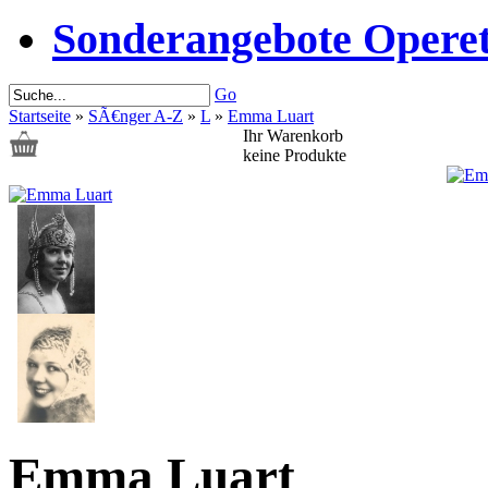
Sonderangebote Operet
Go
Startseite
»
SÃ€nger A-Z
»
L
»
Emma Luart
Ihr Warenkorb
keine Produkte
Emma Luart