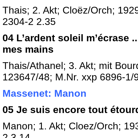
Thais; 2. Akt; Cloëz/Orch; 192
2304-2 2.35
04
L’ardent soleil m’écrase .
mes mains
Thais/Athanel; 3. Akt; mit Bour
123647/
48; M.Nr. xxp 6896-1/
Massenet: Manon
05
Je suis encore tout étour
Manon; 1. Akt; Cloez/Orch; 19
2 3.14