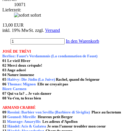
10071
Lieferzeit:
sofort
13,00 EUR
inkl. 19% MwSt. zzgl.
Versand
In den Warenkorb
JOSÉ DE TRÉVI
Berlioz: Faust’s Verdammnis (La condamnation de Faust)
01 Le vieil Hiver
02 Merci doux créspule!
03 Ange adoré
04 Nature immense
05
Halévy: Die Jüdin (La Juive)
Rachel, quand du Seigneur
06
Thomas: Mignon
Elle ne croyait pas
Bizet: Carmen
07 Qui va la? .. Je vais danser
08 Va-t’en, tu feras bien
ARMAND CRABBÉ
09
Rossini: Barbier von Sevilla (Barbiere di Siviglia)
Place au factotum
10
Gounod: Mireille
Heureux petit Berger
11
Maurage: Amaryllis
Les adieux d’Apollon
12
Händel: Acis & Galatea
Je sens l’amour troubler mon coeur
13
Händel: Alexanderfest
Chant du guerre