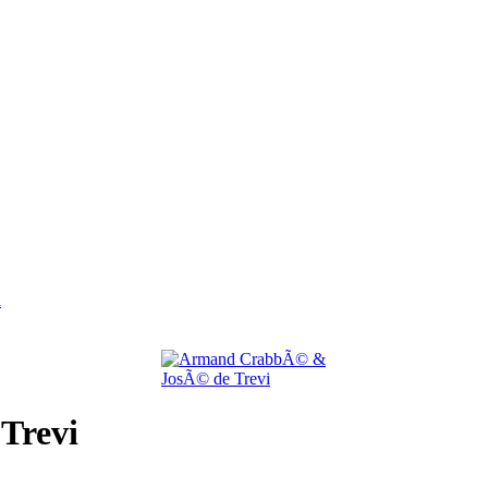
i
Trevi