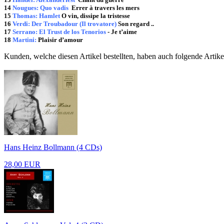
14
Nougues: Quo vadis
Errer à travers les mers
15
Thomas: Hamlet
O vin, dissipe la tristesse
16
Verdi: Der Troubadour (Il trovatore)
Son regard ..
17
Serrano: El Trust de los Tenorios
- Je t’aime
18
Martini:
Plaisir d’amour
Kunden, welche diesen Artikel bestellten, haben auch folgende Artike
Hans Heinz Bollmann (4 CDs)
28,00 EUR