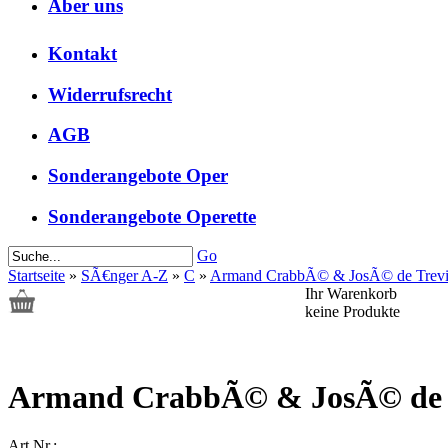
Ãber uns
Kontakt
Widerrufsrecht
AGB
Sonderangebote Oper
Sonderangebote Operette
Go
Startseite
»
SÃ€nger A-Z
»
C
»
Armand CrabbÃ© & JosÃ© de Trev
Ihr Warenkorb
keine Produkte
Armand CrabbÃ© & JosÃ© de 
Art.Nr.: