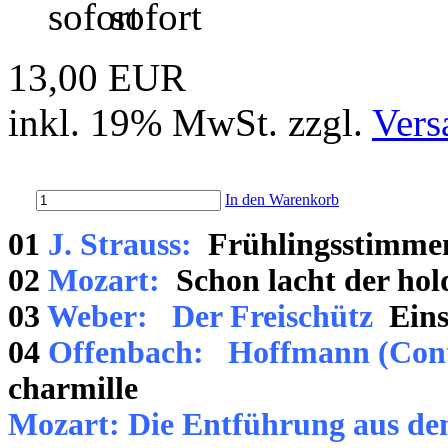
sofort
13,00 EUR
inkl. 19% MwSt. zzgl.
Vers
In den Warenkorb
01
J. Strauss:
Frühlingsstimmen
02
Mozart:
Schon lacht der hol
03
Weber: Der Freischütz
Einst
04
Offenbach: Hoffmann
(Cont
charmille
Mozart: Die Entführung aus de