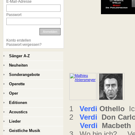
E-Mail-Adresse
Passwort
Anmelden
Konto erstellen
Passwort vergessen?
Sänger A-Z
Neuheiten
Sonderangebote
Operette
Oper
Editionen
1
Verdi
Othello
Ich
Acoustics
2
Verdi
Don Carl
Lieder
Verdi
Macbeth
Geistliche Musik
3 Wo bin ich? .. V