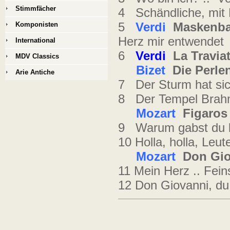
Stimmfächer
4 Schändliche, mit 
5
Verdi
Maskenbal
Komponisten
Herz mir entwendet
International
6
Verdi
La Travia
MDV Classics
Bizet
Die Perlen
Arie Antiche
7 Der Sturm hat sic
8 Der Tempel Brahm
Mozart
Figaros
9 Warum gabst du bi
10 Holla, holla, Leut
Mozart
Don Gio
11 Mein Herz .. Fei
12 Don Giovanni, du