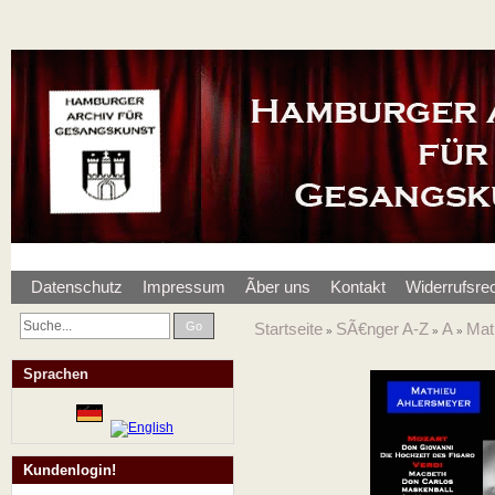
Datenschutz
Impressum
Ãber uns
Kontakt
Widerrufsre
Go
Startseite
SÃ€nger A-Z
A
Mat
»
»
»
Sprachen
Kundenlogin!