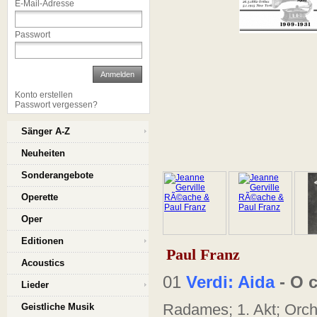
E-Mail-Adresse
Passwort
Anmelden
Konto erstellen
Passwort vergessen?
Sänger A-Z
Neuheiten
Sonderangebote
Operette
Oper
Editionen
Paul Franz
Acoustics
01
Verdi: Aida
- O c
Lieder
Radames; 1. Akt; Orch
Geistliche Musik