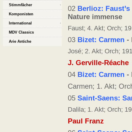
Stimmfächer
02
Berlioz: Faust’
Komponisten
Nature immense
International
Faust; 4. Akt; Orch; 1
MDV Classics
03
Bizet: Carmen
- 
Arie Antiche
José; 2. Akt; Orch; 1
J. Gerville-Réache
04
Bizet: Carmen
- 
Carmen; 1. Akt; Orch
05
Saint-Saens: Sa
Dalila; 1. Akt; Orch; 
Paul Franz