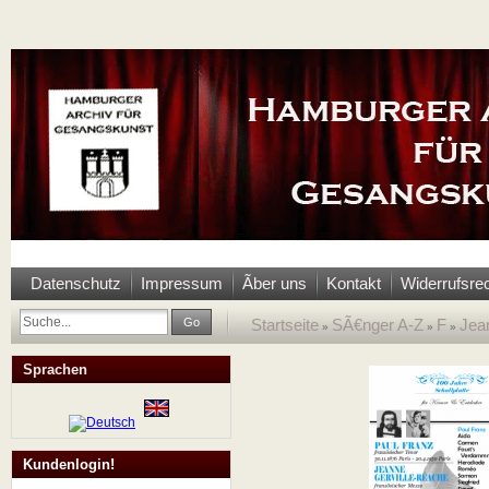
Datenschutz
Impressum
Ãber uns
Kontakt
Widerrufsre
Go
Startseite
SÃ€nger A-Z
F
Jea
»
»
»
Sprachen
Kundenlogin!