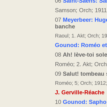
06
Saint-Saens: Sa
Samson; Orch; 1911
07
Meyerbeer: Huge
banche
Raoul; 1. Akt; Orch; 
Gounod: Roméo et
08
Ah! lève-toi sole
Roméo; 2. Akt; Orch
09
Salut! tombeau
Roméo; 5; Orch; 1912
J. Gerville-Réache
10
Gounod: Sapho