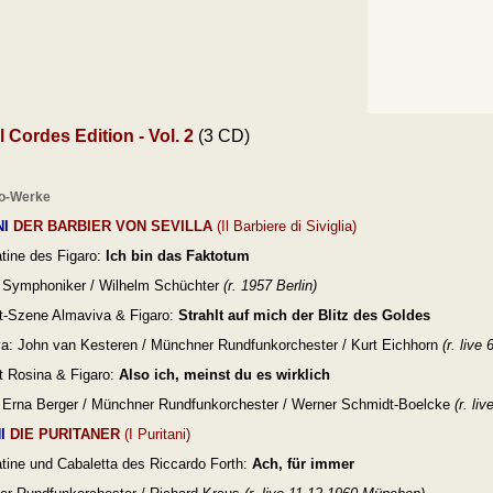
 Cordes Edition - Vol. 2
(3 CD)
o-Werke
NI
DER BARBIER VON SEVILLA
(Il Barbiere di Siviglia)
ine des Figaro:
Ich bin das Faktotum
r Symphoniker / Wilhelm Schüchter
(r. 1957 Berlin)
t-Szene Almaviva & Figaro:
Strahlt auf mich der Blitz des Goldes
a: John van Kesteren /
Münchner Rundfunkorchester / Kurt Eichhorn
(r. liv
 Rosina & Figaro:
Also ich, meinst du es wirklich
 Erna Berger /
Münchner Rundfunkorchester / Werner Schmidt-Boelcke
(r. li
I
DIE PURITANER
(I Puritani)
ine und Cabaletta des Riccardo Forth:
Ach, für immer