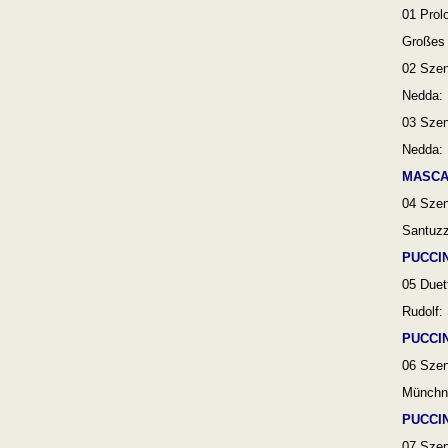
01 Prol
Großes 
02 Sze
Nedda: 
03 Szen
Nedda: 
MASCA
04
Szen
Santuzz
PUCCIN
05 Duet
Rudolf:
PUCCIN
06 Szen
Münchne
PUCCIN
07
Szen