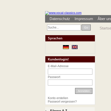
Datenschutz
Impressum
Ãber un
Go
Startse
Sprachen
Kundenlogin!
E-Mail-Adresse
Passwort
Anmelden
Konto erstellen
Passwort vergessen?
Sänger A-Z