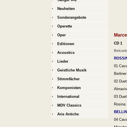
Neuheiten
Sonderangebote
Operette
Marcel
Oper
CD 1
Editionen
Belcant
Acoustics
ROSSI
Lieder
01
Cavat
Geistliche Musik
Berline
Stimmfächer
02
Duet
Komponisten
Almaviv
International
03
Duett
Rosina:
MDV Classics
BELLIN
Arie Antiche
04
Cavat