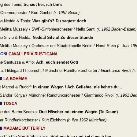
og des Tonio:
Schaut her, ich bin's
Opernorchester / Kurt Gaebel
(
r. 1957 Berlin)
ne Nedda & Tonio:
Was gibt's? Du sagtest doch
Melitta Muszely /
SWF-Sinfonieorchester / Nello Santi
(
r. 1962 Baden-Baden)
e Silvio & Nedda:
Nedda! Silvio! Zu dieser Stunde
Melitta Muszely /
Orchester der Staatskapelle Berlin / Horst Stein
(
r. Juni 195
GNI
CAVALLERIA RUSTICANA
e Santuzza & Alfio:
Ach, euch sendet Gott
a: Hildegard Hillebrecht /
Münchner Rundfunkorchester / Gianfranco Rivoli
(
r.
I
LA BOHÈME
t Marcel & Rudolf:
In einem Wagen / Ach Geliebte, nie kehrts du ...
 Sándor Kónya /
Münchner Rundfunkorchester / Gianfranco Rivoli
(
r. 1961 Berl
I
TOSCA
e des Baron Scarpia:
Drei Häscher mit einem Wagen (Te Deum)
r Rundfunkorchester / Kurt Eichhorn
(
r. live 1962 München)
I
MADAME BUTTERFLY
e Cio-Cio-San & Sharpless:
Hört mich an und setzt euch her