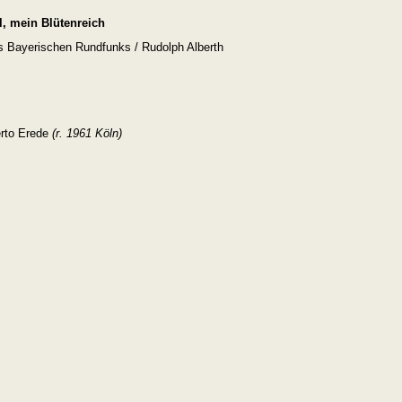
l, mein Blütenreich
s Bayerischen Rundfunks / Rudolph Alberth
erto Erede
(
r. 1961 Köln)