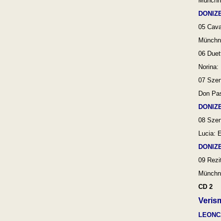
Münchne
DONIZE
05 Cava
Münchne
06 Duet
Norina:
07
Szen
Don Pas
DONIZE
08
Szen
Lucia: 
DONIZE
09
Rezit
Münchne
CD 2
Veris
LEONC