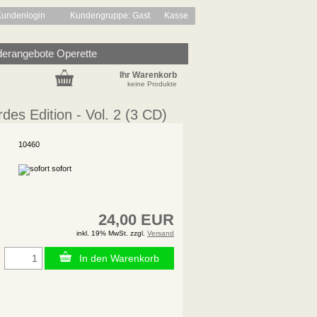
Kundenlogin
Kundengruppe: Gast
Kasse
erangebote Operette
Ihr Warenkorb
keine Produkte
des Edition - Vol. 2 (3 CD)
10460
sofort
24,00 EUR
inkl. 19% MwSt. zzgl.
Versand
In den Warenkorb