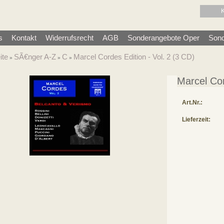
s
Kontakt
Widerrufsrecht
AGB
Sonderangebote Oper
Sond
ite
SÃ€nger A-Z
C
Marcel Cordes Edition - Vol. 2 (3 CD)
»
»
»
Marcel Cor
Art.Nr.:
Lieferzeit: