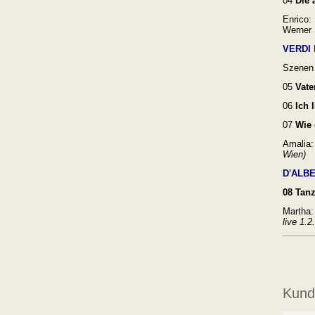
04
Die 
Enrico:
Werner
VERDI
Szenen
05
Vater
06
Ich l
07
Wie 
Amalia: 
Wien)
D'ALB
08 Tanz
Martha:
live 1.
Kunde