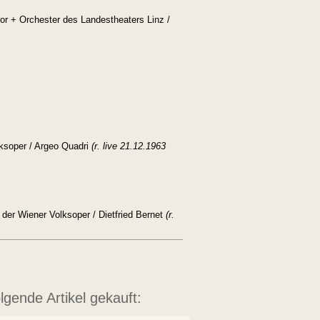
or + Orchester des Landestheaters Linz /
ksoper / Argeo Quadri
(
r. live 21.12.1963
 der Wiener Volksoper / Dietfried Bernet
(r.
lgende Artikel gekauft: