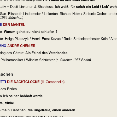
tativ + Duett Linkerton & Sharpless:
Ich weiß, für solch ein Leid /
Leb' woh
-San: Elisabeth Lindermeier / Linkerton: Richard Holm /
Sinfonie-Orchester de
l 1954 München)
NI
DER MANTEL
le:
Warum gehst du nicht schlafen ?
te: Helga Pilarczyk / Henri: Ernst Kozub /
Radio-Sinfonieorchester Köln / Alb
ANO
ANDRÉ CHÉNIER
log des Gérard:
Als Feind des Vaterlandes
r Philharmoniker / Wilhelm Schüchter
(
r. Oktober 1957 Berlin)
sachen
ETTI
DIE NACHTGLOCKE
(IL Campanello)
des Enrico
 ich seiner habhaft werde
e, trinke
 mein Liebchen, die Ungetreue, einen anderen