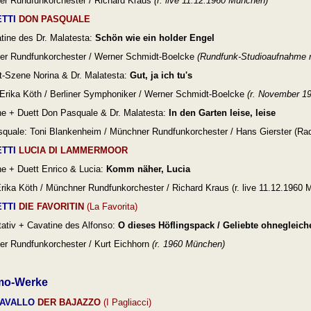
r Rundfunkorchester / Richard Kraus
(r. live 11.12.1960 München)
TTI
DON PASQUALE
tine des Dr. Malatesta:
Schön wie ein holder Engel
r Rundfunkorchester / Werner Schmidt-Boelcke
(
Rundfunk-Studioaufnahme r
t-Szene Norina & Dr. Malatesta:
Gut, ja ich tu's
 Erika Köth /
Berliner Symphoniker / Werner Schmidt-Boelcke
(
r. November 19
e + Duett Don Pasquale & Dr. Malatesta:
In den Garten leise, leise
quale: Toni Blankenheim /
Münchner Rundfunkorchester / Hans Gierster (
Rad
TTI
LUCIA DI LAMMERMOOR
e + Duett Enrico & Lucia:
Komm näher, Lucia
Erika Köth /
Münchner Rundfunkorchester / Richard Kraus (
r. live 11.12.1960
TTI
DIE FAVORITIN
(La Favorita)
ativ + Cavatine des Alfonso:
O dieses Höflingspack / Geliebte ohnegleich
r Rundfunkorchester / Kurt Eichhorn
(
r. 1960 München)
mo-Werke
AVALLO
DER BAJAZZO
(I Pagliacci)