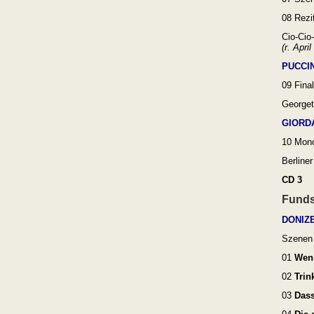
08
Rezi
Cio-Cio
(
r. Apri
PUCCI
09 Fina
Georget
GIORD
10 Mono
Berline
CD 3
Fund
DONIZ
Szenen 
01
Wenn
02
Trink
03
Dass