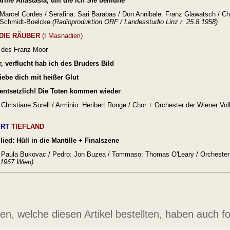
arme Anastasia, um die ich Sie bemühe
 Marcel Cordes / Serafina: Sari Barabas /
Don Annibale: Franz Glawatsch /
Ch
 Schmidt-Boelcke
(Radioproduktion ORF / Landesstudio Linz r. 25.8.1958)
DIE RÄUBER
(I Masnadieri)
 des Franz Moor
, verflucht hab ich des Bruders Bild
iebe dich mit heißer Glut
entsetzlich! Die Toten kommen wieder
Christiane Sorell / Arminio: Heribert Ronge /
Chor + Orchester der Wiener Vol
ERT
TIEFLAND
lied: Hüll in die Mantille + Finalszene
 Paula Bukovac / Pedro: Jon Buzea /
Tommaso: Thomas O'Leary /
Orchester
2.1967 Wien)
n, welche diesen Artikel bestellten, haben auch fo